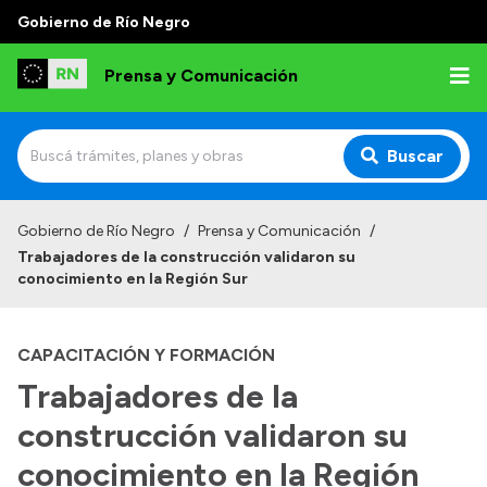
Gobierno de Río Negro
Prensa y Comunicación
Buscar
Inicio
Gobierno de Río Negro
/
Prensa y Comunicación
/
Trabajadores de la construcción validaron su
Institucional
conocimiento en la Región Sur
Autoridades
CAPACITACIÓN Y FORMACIÓN
Referentes de prensa
Trabajadores de la
Archivo de noticias
construcción validaron su
conocimiento en la Región
Transparencia