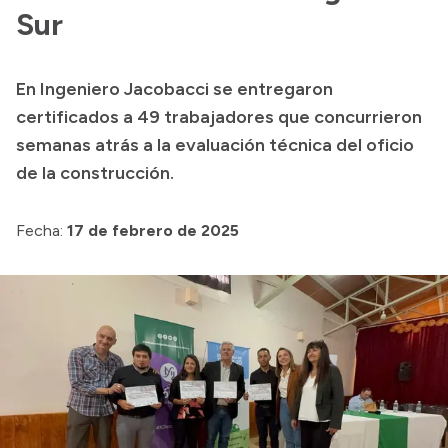
Sur
Presupuesto
Boletín Oficial
En Ingeniero Jacobacci se entregaron
Compras y licitaciones
certificados a 49 trabajadores que concurrieron
Consulta de expedientes
semanas atrás a la evaluación técnica del oficio
Consulta de pago a proveedores
de la construcción.
Convocatorias
Fecha:
17 de febrero de 2025
Intranet
Login