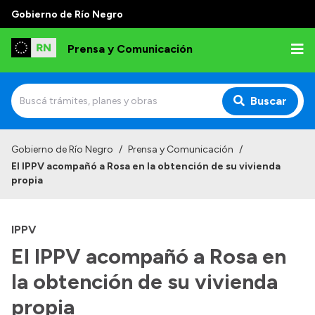
Gobierno de Río Negro
Prensa y Comunicación
Buscar
Inicio
Gobierno de Río Negro
/
Prensa y Comunicación
/
El IPPV acompañó a Rosa en la obtención de su vivienda
Institucional
propia
Autoridades
IPPV
Referentes de prensa
El IPPV acompañó a Rosa en
Archivo de noticias
la obtención de su vivienda
propia
Transparencia