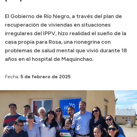
Presupuesto
El Gobierno de Río Negro, a través del plan de
Boletín Oficial
recuperación de viviendas en situaciones
Compras y licitaciones
irregulares del IPPV, hizo realidad el sueño de la
casa propia para Rosa, una rionegrina con
Consulta de expedientes
problemas de salud mental que vivió durante 18
Consulta de pago a proveedores
años en el hospital de Maquinchao.
Convocatorias
Intranet
Fecha:
5 de febrero de 2025
Login