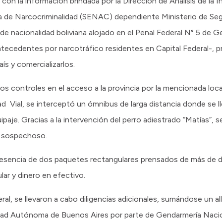
on la información brindada por la Dirección de Análisis de la I
ría de Narcocriminalidad (SENAC) dependiente Ministerio de Segu
 de nacionalidad boliviana alojado en el Penal Federal N° 5 de 
ntecedentes por narcotráfico residentes en Capital Federal-, p
ís y comercializarlos.
los controles en el acceso a la provincia por la mencionada loc
d Vial, se interceptó un ómnibus de larga distancia donde se l
paje. Gracias a la intervención del perro adiestrado “Matías”, 
l sospechoso.
presencia de dos paquetes rectangulares prensados de más de do
lar y dinero en efectivo.
eral, se llevaron a cabo diligencias adicionales, sumándose un 
 Ciudad Autónoma de Buenos Aires por parte de Gendarmería Nac