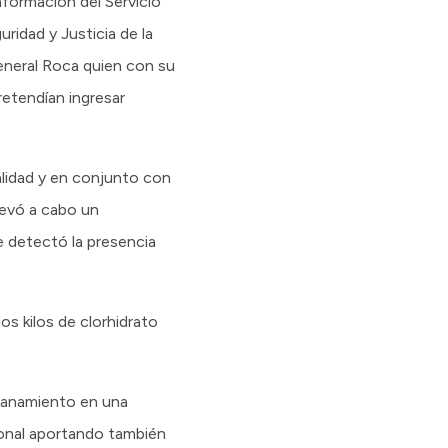
nformación del Servicio
ridad y Justicia de la
General Roca quien con su
retendían ingresar
alidad y en conjunto con
levó a cabo un
se detectó la presencia
s kilos de clorhidrato
allanamiento en una
ional aportando también