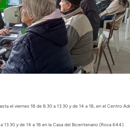
asta el viernes 18 de 8.30 a 13.30 y de 14 a 18, en el Centro Adm
 a 13.30 y de 14 a 18 en la Casa del Bicentenario (Roca 644).