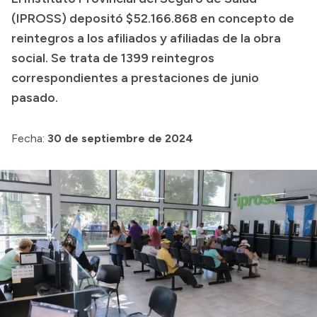
(IPROSS) depositó $52.166.868 en concepto de
Presupuesto
reintegros a los afiliados y afiliadas de la obra
Boletín Oficial
social. Se trata de 1399 reintegros
Compras y licitaciones
correspondientes a prestaciones de junio
pasado.
Consulta de expedientes
Consulta de pago a proveedores
Fecha:
30 de septiembre de 2024
Convocatorias
Intranet
Login