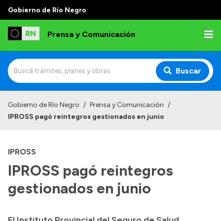
Gobierno de Río Negro
Prensa y Comunicación
Buscar
Inicio
Gobierno de Río Negro
/
Prensa y Comunicación
/
IPROSS pagó reintegros gestionados en junio
Institucional
Autoridades
IPROSS
Referentes de prensa
IPROSS pagó reintegros
Archivo de noticias
gestionados en junio
El Instituto Provincial del Seguro de Salud
Transparencia