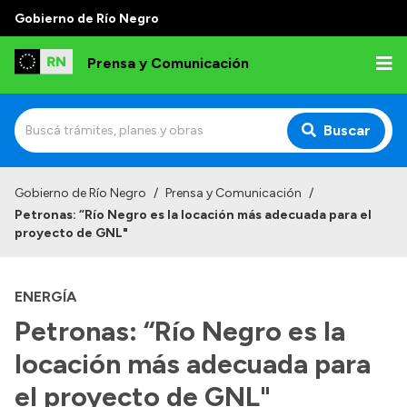
Gobierno de Río Negro
Prensa y Comunicación
Buscar
Inicio
Gobierno de Río Negro
/
Prensa y Comunicación
/
Petronas: “Río Negro es la locación más adecuada para el
Institucional
proyecto de GNL"
Autoridades
ENERGÍA
Referentes de prensa
Petronas: “Río Negro es la
Archivo de noticias
locación más adecuada para
el proyecto de GNL"
Transparencia