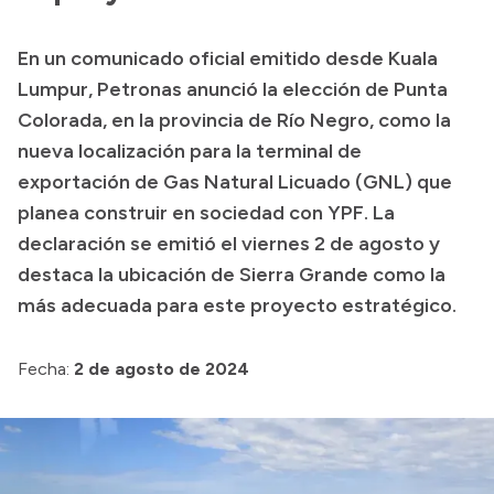
Presupuesto
En un comunicado oficial emitido desde Kuala
Boletín Oficial
Lumpur, Petronas anunció la elección de Punta
Compras y licitaciones
Colorada, en la provincia de Río Negro, como la
nueva localización para la terminal de
Consulta de expedientes
exportación de Gas Natural Licuado (GNL) que
Consulta de pago a proveedores
planea construir en sociedad con YPF. La
Convocatorias
declaración se emitió el viernes 2 de agosto y
Intranet
destaca la ubicación de Sierra Grande como la
Login
más adecuada para este proyecto estratégico.
Fecha:
2 de agosto de 2024