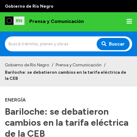
Gobierno de Río Negro
Prensa y Comunicación
Buscar
Inicio
Gobierno de Río Negro
/
Prensa y Comunicación
/
Bariloche: se debatieron cambios en la tarifa eléctrica de
Institucional
la CEB
Autoridades
ENERGÍA
Referentes de prensa
Bariloche: se debatieron
Archivo de noticias
cambios en la tarifa eléctrica
de la CEB
Transparencia