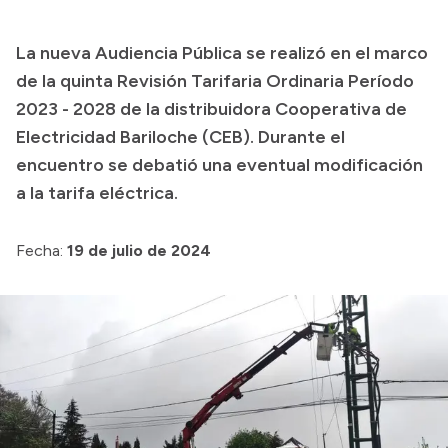
Presupuesto
La nueva Audiencia Pública se realizó en el marco
Boletín Oficial
de la quinta Revisión Tarifaria Ordinaria Período
Compras y licitaciones
2023 - 2028 de la distribuidora Cooperativa de
Electricidad Bariloche (CEB). Durante el
Consulta de expedientes
encuentro se debatió una eventual modificación
Consulta de pago a proveedores
a la tarifa eléctrica.
Convocatorias
Intranet
Fecha:
19 de julio de 2024
Login