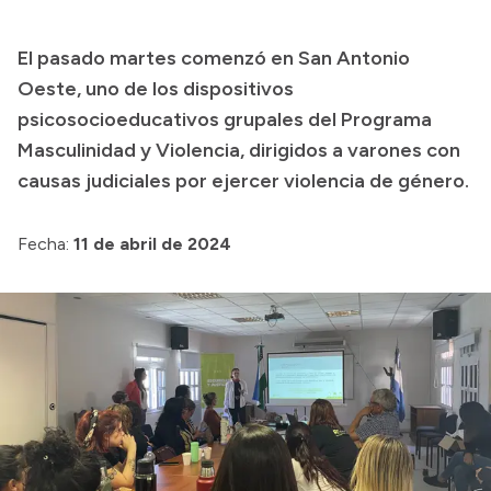
Presupuesto
El pasado martes comenzó en San Antonio
Boletín Oficial
Oeste, uno de los dispositivos
Compras y licitaciones
psicosocioeducativos grupales del Programa
Masculinidad y Violencia, dirigidos a varones con
Consulta de expedientes
causas judiciales por ejercer violencia de género.
Consulta de pago a proveedores
Convocatorias
Fecha:
11 de abril de 2024
Intranet
Login