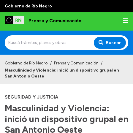
Gobierno de Río Negro
Prensa y Comunicación
Buscar
Inicio
Gobierno de Río Negro
/
Prensa y Comunicación
/
Masculinidad y Violencia: inició un dispositivo grupal en
Institucional
San Antonio Oeste
Autoridades
SEGURIDAD Y JUSTICIA
Referentes de prensa
Masculinidad y Violencia:
Archivo de noticias
inició un dispositivo grupal en
San Antonio Oeste
Transparencia