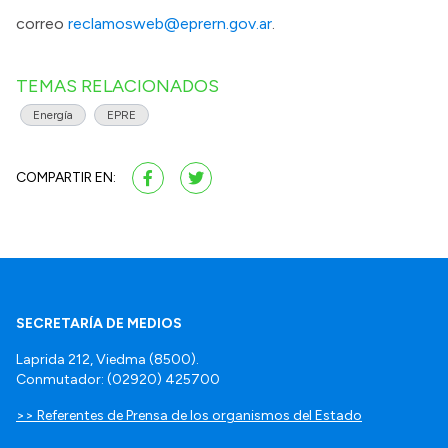
correo
reclamosweb@eprern.gov.ar
.
TEMAS RELACIONADOS
Energía
EPRE
COMPARTIR EN:
SECRETARÍA DE MEDIOS
Laprida 212, Viedma (8500).
Conmutador: (02920) 425700
>> Referentes de Prensa de los organismos del Estado