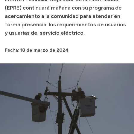
(EPRE) continuará mañana con su programa de
Presupuesto
acercamiento a la comunidad para atender en
Boletín Oficial
forma presencial los requerimientos de usuarios
Compras y licitaciones
y usuarias del servicio eléctrico.
Consulta de expedientes
Fecha:
18 de marzo de 2024
Consulta de pago a proveedores
Convocatorias
Intranet
Login