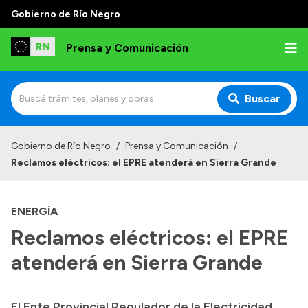
Gobierno de Río Negro
Prensa y Comunicación
Buscar
Inicio
Gobierno de Río Negro
/
Prensa y Comunicación
/
Reclamos eléctricos: el EPRE atenderá en Sierra Grande
Institucional
Autoridades
ENERGÍA
Referentes de prensa
Reclamos eléctricos: el EPRE
Archivo de noticias
atenderá en Sierra Grande
El Ente Provincial Regulador de la Electricidad
Transparencia