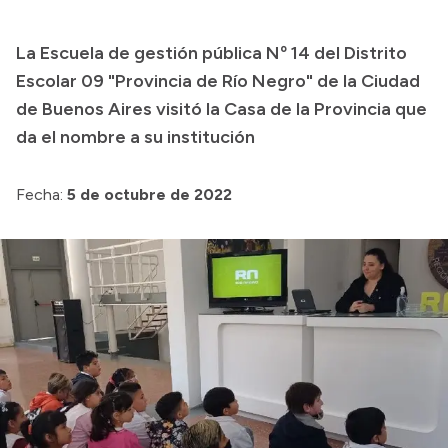
Presupuesto
La Escuela de gestión pública Nº 14 del Distrito
Boletín Oficial
Escolar 09 "Provincia de Río Negro" de la Ciudad
Compras y licitaciones
de Buenos Aires visitó la Casa de la Provincia que
da el nombre a su institución
Consulta de expedientes
Consulta de pago a proveedores
Fecha:
5 de octubre de 2022
Convocatorias
Intranet
Login