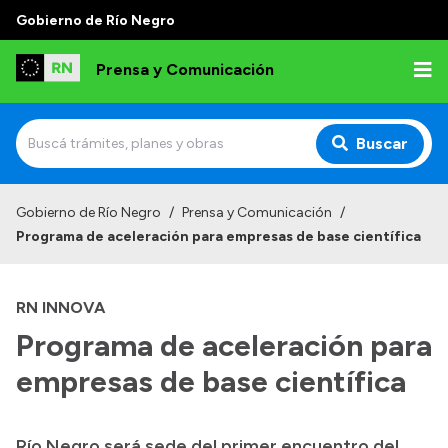
Gobierno de Río Negro
Prensa y Comunicación
Buscar
Inicio
Gobierno de Río Negro
/
Prensa y Comunicación
/
Programa de aceleración para empresas de base científica
Institucional
Autoridades
RN INNOVA
Referentes de prensa
Programa de aceleración para
Archivo de noticias
empresas de base científica
Río Negro será sede del primer encuentro del
Transparencia