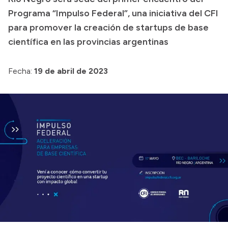
Programa “Impulso Federal”, una iniciativa del CFI
Presupuesto
para promover la creación de startups de base
Boletín Oficial
científica en las provincias argentinas
Compras y licitaciones
Consulta de expedientes
Fecha:
19 de abril de 2023
Consulta de pago a proveedores
Convocatorias
Intranet
Login