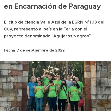
en Encarnación de Paraguay
Presupuesto
Boletín Oficial
El club de ciencia Valle Azul de la ESRN N°103 del
Compras y licitaciones
Cuy, representó al país en la Feria con el
Consulta de expedientes
proyecto denominado “Agujeros Negros”
Consulta de pago a proveedores
Convocatorias
Fecha:
7 de septiembre de 2022
Intranet
Login