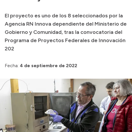
Presupuesto
El proyecto es uno de los 8 seleccionados por la
Boletín Oficial
Agencia RN Innova dependiente del Ministerio de
Compras y licitaciones
Gobierno y Comunidad, tras la convocatoria del
Programa de Proyectos Federales de Innovación
Consulta de expedientes
202
Consulta de pago a proveedores
Convocatorias
Fecha:
4 de septiembre de 2022
Intranet
Login