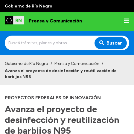
Gobierno de Río Negro
Prensa y Comunicación
Buscar
Inicio
Gobierno de Río Negro
/
Prensa y Comunicación
/
Avanza el proyecto de desinfección y reutilización de
Institucional
barbijos N95
Autoridades
PROYECTOS FEDERALES DE INNOVACIÓN
Referentes de prensa
Avanza el proyecto de
Archivo de noticias
desinfección y reutilización
de barbijos N95
Transparencia