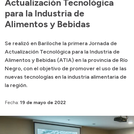
Actualización Tecnológica
para la Industria de
Presupuesto
Alimentos y Bebidas
Boletín Oficial
Compras y licitaciones
Consulta de expedientes
Se realizó en Bariloche la primera Jornada de
Consulta de pago a proveedores
Actualización Tecnológica para la Industria de
Alimentos y Bebidas (ATIA) en la provincia de Río
Convocatorias
Negro, con el objetivo de promover el uso de las
Intranet
nuevas tecnologías en la industria alimentaria de
Login
la región.
Fecha:
19 de mayo de 2022