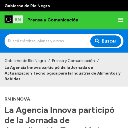
Gobierno de Río Negro
Prensa y Comunicación
Buscar
Inicio
Gobierno de Río Negro
/
Prensa y Comunicación
/
La Agencia Innova participó de la Jornada de
Institucional
Actualización Tecnológica para la Industria de Alimentos y
Bebidas
Autoridades
Referentes de prensa
RN INNOVA
Archivo de noticias
La Agencia Innova participó
de la Jornada de
Transparencia