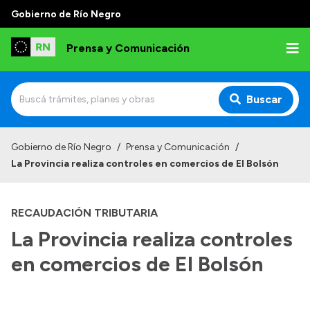
Gobierno de Río Negro
Prensa y Comunicación
Buscar
Inicio
Gobierno de Río Negro
/
Prensa y Comunicación
/
La Provincia realiza controles en comercios de El Bolsón
Institucional
Autoridades
RECAUDACIÓN TRIBUTARIA
Referentes de prensa
La Provincia realiza controles
Archivo de noticias
en comercios de El Bolsón
Transparencia