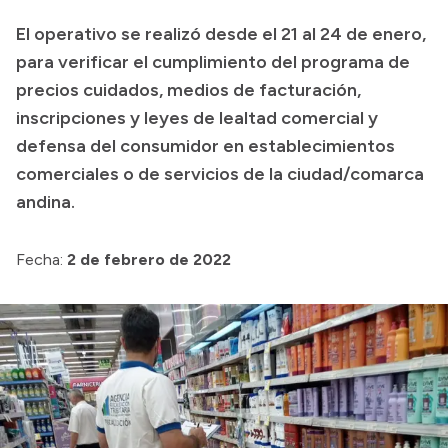
El operativo se realizó desde el 21 al 24 de enero,
Presupuesto
para verificar el cumplimiento del programa de
Boletín Oficial
precios cuidados, medios de facturación,
Compras y licitaciones
inscripciones y leyes de lealtad comercial y
Consulta de expedientes
defensa del consumidor en establecimientos
Consulta de pago a proveedores
comerciales o de servicios de la ciudad/comarca
andina.
Convocatorias
Intranet
Fecha:
2 de febrero de 2022
Login