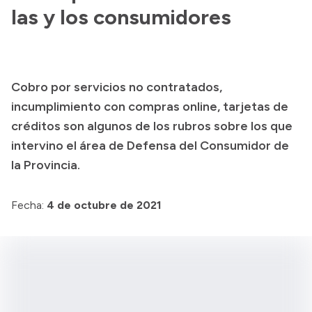
las y los consumidores
Presupuesto
Boletín Oficial
Compras y licitaciones
Cobro por servicios no contratados,
Consulta de expedientes
incumplimiento con compras online, tarjetas de
Consulta de pago a proveedores
créditos son algunos de los rubros sobre los que
Convocatorias
intervino el área de Defensa del Consumidor de
Intranet
la Provincia.
Login
Fecha:
4 de octubre de 2021