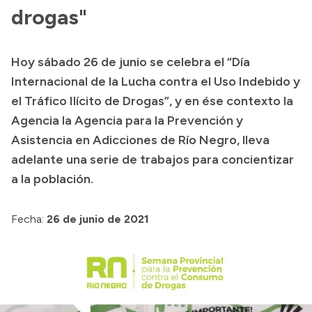
drogas"
Presupuesto
Boletín Oficial
Hoy sábado 26 de junio se celebra el “Día
Compras y licitaciones
Internacional de la Lucha contra el Uso Indebido y
Consulta de expedientes
el Tráfico Ilícito de Drogas”, y en ése contexto la
Consulta de pago a proveedores
Agencia la Agencia para la Prevención y
Asistencia en Adicciones de Río Negro, lleva
Convocatorias
adelante una serie de trabajos para concientizar
Intranet
a la población.
Login
Fecha:
26 de junio de 2021