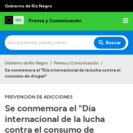
Gobierno de Río Negro
Prensa y Comunicación
Buscar
Inicio
Gobierno de Río Negro
/
Prensa y Comunicación
/
Se conmemora el "Día internacional de la lucha contra el
Institucional
consumo de drogas"
Autoridades
PREVENCIÓN DE ADICCIONES
Referentes de prensa
Se conmemora el "Día
Archivo de noticias
internacional de la lucha
contra el consumo de
Transparencia