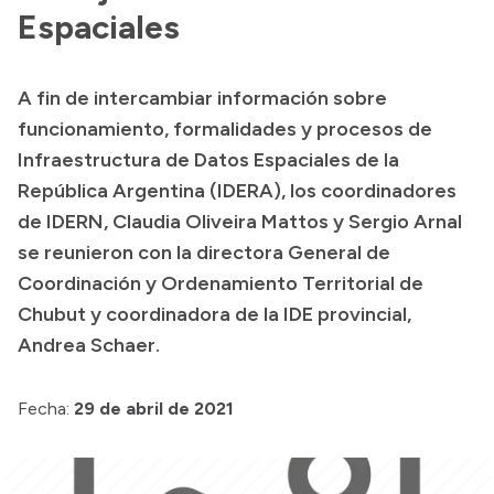
Espaciales
Presupuesto
Boletín Oficial
A fin de intercambiar información sobre
Compras y licitaciones
funcionamiento, formalidades y procesos de
Consulta de expedientes
Infraestructura de Datos Espaciales de la
Consulta de pago a proveedores
República Argentina (IDERA), los coordinadores
de IDERN, Claudia Oliveira Mattos y Sergio Arnal
Convocatorias
se reunieron con la directora General de
Intranet
Coordinación y Ordenamiento Territorial de
Login
Chubut y coordinadora de la IDE provincial,
Andrea Schaer.
Fecha:
29 de abril de 2021