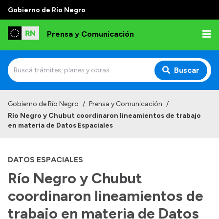
Gobierno de Río Negro
Prensa y Comunicación
Buscar
Inicio
Gobierno de Río Negro
/
Prensa y Comunicación
/
Río Negro y Chubut coordinaron lineamientos de trabajo
Institucional
en materia de Datos Espaciales
Autoridades
DATOS ESPACIALES
Referentes de prensa
Río Negro y Chubut
Archivo de noticias
coordinaron lineamientos de
trabajo en materia de Datos
Transparencia