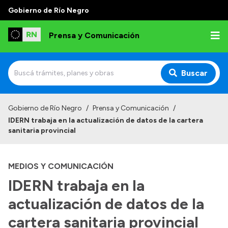
Gobierno de Río Negro
Prensa y Comunicación
Buscar
Inicio
Gobierno de Río Negro
/
Prensa y Comunicación
/
IDERN trabaja en la actualización de datos de la cartera
Institucional
sanitaria provincial
Autoridades
MEDIOS Y COMUNICACIÓN
Referentes de prensa
IDERN trabaja en la
Archivo de noticias
actualización de datos de la
cartera sanitaria provincial
Transparencia