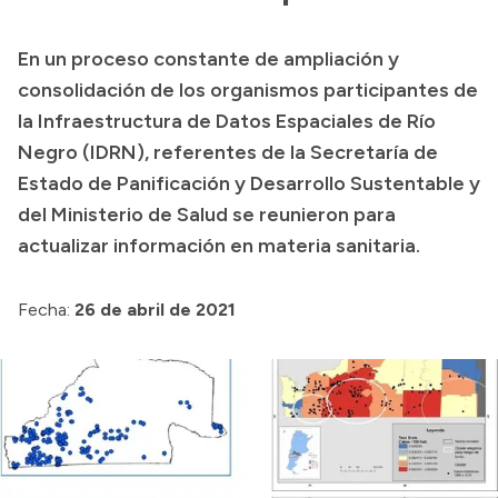
Presupuesto
En un proceso constante de ampliación y
Boletín Oficial
consolidación de los organismos participantes de
Compras y licitaciones
la Infraestructura de Datos Espaciales de Río
Negro (IDRN), referentes de la Secretaría de
Consulta de expedientes
Estado de Panificación y Desarrollo Sustentable y
Consulta de pago a proveedores
del Ministerio de Salud se reunieron para
Convocatorias
actualizar información en materia sanitaria.
Intranet
Login
Fecha:
26 de abril de 2021