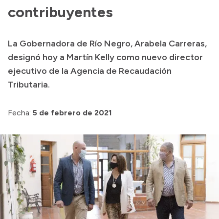
contribuyentes
Presupuesto
Boletín Oficial
La Gobernadora de Río Negro, Arabela Carreras,
Compras y licitaciones
designó hoy a Martín Kelly como nuevo director
Consulta de expedientes
ejecutivo de la Agencia de Recaudación
Consulta de pago a proveedores
Tributaria.
Convocatorias
Fecha:
5 de febrero de 2021
Intranet
Login