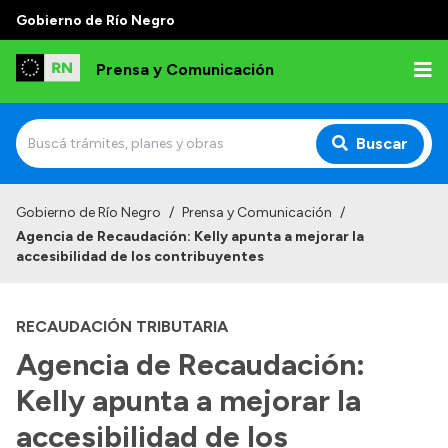
Gobierno de Río Negro
Prensa y Comunicación
Buscar
Inicio
Gobierno de Río Negro
/
Prensa y Comunicación
/
Agencia de Recaudación: Kelly apunta a mejorar la
Institucional
accesibilidad de los contribuyentes
Autoridades
RECAUDACIÓN TRIBUTARIA
Referentes de prensa
Agencia de Recaudación:
Archivo de noticias
Kelly apunta a mejorar la
accesibilidad de los
Transparencia