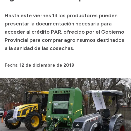
Presupuesto
Hasta este viernes 13 los productores pueden
Boletín Oficial
presentar la documentación necesaria para
Compras y licitaciones
acceder al crédito PAR, ofrecido por el Gobierno
Provincial para comprar agroinsumos destinados
Consulta de expedientes
a la sanidad de las cosechas.
Consulta de pago a proveedores
Convocatorias
Fecha:
12 de diciembre de 2019
Intranet
Login