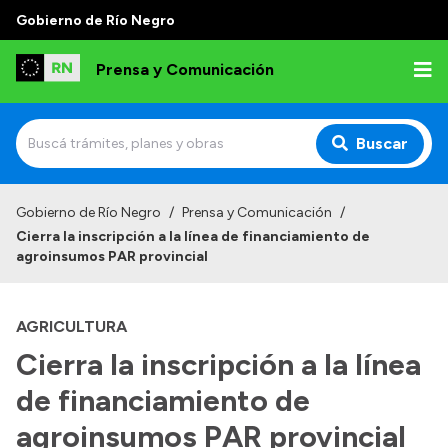
Gobierno de Río Negro
Prensa y Comunicación
Buscar
Inicio
Gobierno de Río Negro
/
Prensa y Comunicación
/
Cierra la inscripción a la línea de financiamiento de
Institucional
agroinsumos PAR provincial
Autoridades
AGRICULTURA
Referentes de prensa
Cierra la inscripción a la línea
Archivo de noticias
de financiamiento de
agroinsumos PAR provincial
Transparencia