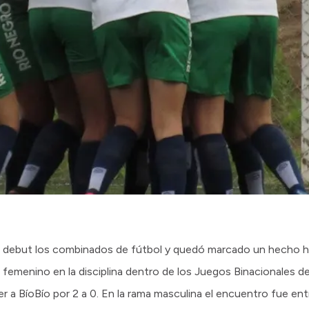
u debut los combinados de fútbol y quedó marcado un hecho hi
 femenino en la disciplina dentro de los Juegos Binacionales de
 a BíoBío por 2 a 0. En la rama masculina el encuentro fue ent