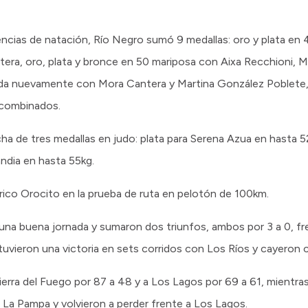
ncias de natación, Río Negro sumó 9 medallas: oro y plata en
, oro, plata y bronce en 50 mariposa con Aixa Recchioni, Mil
lda nuevamente con Mora Cantera y Martina González Poblete, 
combinados.
secha de tres medallas en judo: plata para Serena Azua en hasta
ndia en hasta 55kg.
rico Orocito en la prueba de ruta en pelotón de 100km.
na buena jornada y sumaron dos triunfos, ambos por 3 a 0, fre
tuvieron una victoria en sets corridos con Los Ríos y cayeron
erra del Fuego por 87 a 48 y a Los Lagos por 69 a 61, mientra
 La Pampa y volvieron a perder frente a Los Lagos.