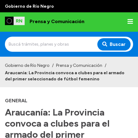
Gobierno de Río Negro
Prensa y Comunicación
Buscar
Inicio
Gobierno de Río Negro
/
Prensa y Comunicación
/
Araucanía: La Provincia convoca a clubes para el armado
Institucional
del primer seleccionado de fútbol femenino
Autoridades
GENERAL
Referentes de prensa
Araucanía: La Provincia
Archivo de noticias
convoca a clubes para el
armado del primer
Transparencia