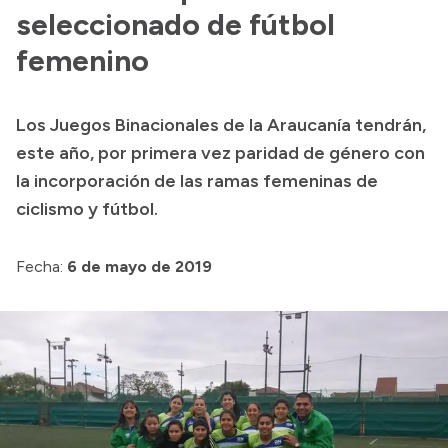
seleccionado de fútbol
Presupuesto
femenino
Boletín Oficial
Compras y licitaciones
Los Juegos Binacionales de la Araucanía tendrán,
Consulta de expedientes
este año, por primera vez paridad de género con
Consulta de pago a proveedores
la incorporación de las ramas femeninas de
Convocatorias
ciclismo y fútbol.
Intranet
Login
Fecha:
6 de mayo de 2019