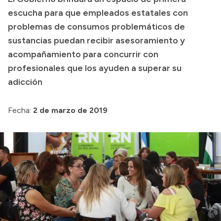
escucha para que empleados estatales con
Presupuesto
problemas de consumos problemáticos de
Boletín Oficial
sustancias puedan recibir asesoramiento y
Compras y licitaciones
acompañamiento para concurrir con
profesionales que los ayuden a superar su
Consulta de expedientes
adicción
Consulta de pago a proveedores
Convocatorias
Fecha:
2 de marzo de 2019
Intranet
Login