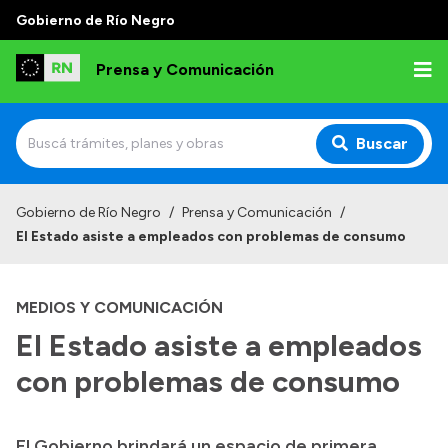
Gobierno de Río Negro
Prensa y Comunicación
Buscar
Inicio
Gobierno de Río Negro
/
Prensa y Comunicación
/
El Estado asiste a empleados con problemas de consumo
Institucional
Autoridades
MEDIOS Y COMUNICACIÓN
Referentes de prensa
El Estado asiste a empleados
Archivo de noticias
con problemas de consumo
El Gobierno brindará un espacio de primera
Transparencia