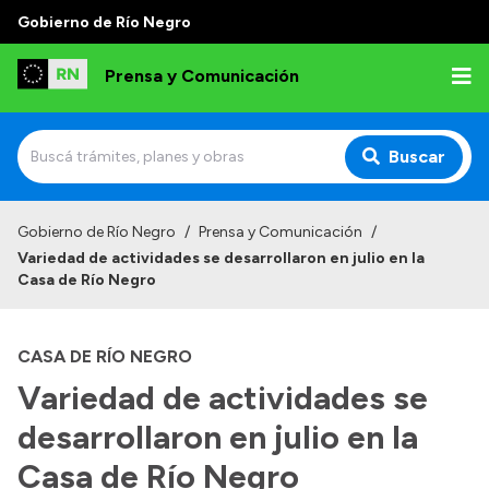
Gobierno de Río Negro
Prensa y Comunicación
Buscar
Inicio
Gobierno de Río Negro
/
Prensa y Comunicación
/
Variedad de actividades se desarrollaron en julio en la
Institucional
Casa de Río Negro
Autoridades
CASA DE RÍO NEGRO
Referentes de prensa
Variedad de actividades se
Archivo de noticias
desarrollaron en julio en la
Casa de Río Negro
Transparencia