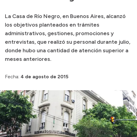
Presupuesto
La Casa de Río Negro, en Buenos Aires, alcanzó
Boletín Oficial
los objetivos planteados en trámites
Compras y licitaciones
administrativos, gestiones, promociones y
entrevistas, que realizó su personal durante julio,
Consulta de expedientes
donde hubo una cantidad de atención superior a
Consulta de pago a proveedores
meses anteriores.
Convocatorias
Intranet
Fecha:
4 de agosto de 2015
Login