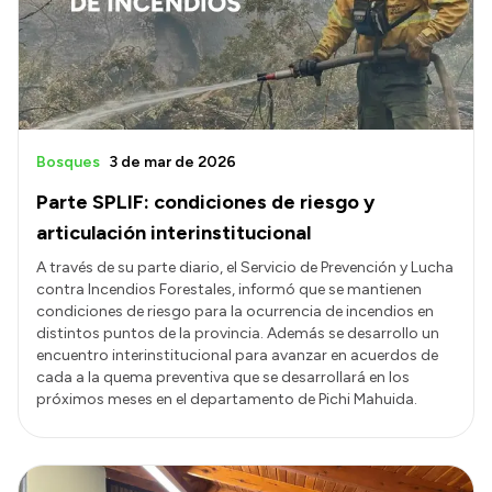
Presupuesto
Boletín Oficial
Compras y licitaciones
Consulta de expedientes
Bosques
3 de mar de 2026
Consulta de pago a proveedores
Parte SPLIF: condiciones de riesgo y
Convocatorias
articulación interinstitucional
Intranet
A través de su parte diario, el Servicio de Prevención y Lucha
contra Incendios Forestales, informó que se mantienen
Login
condiciones de riesgo para la ocurrencia de incendios en
distintos puntos de la provincia. Además se desarrollo un
encuentro interinstitucional para avanzar en acuerdos de
cada a la quema preventiva que se desarrollará en los
próximos meses en el departamento de Pichi Mahuida.