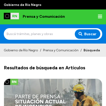
Gobierno de Río Negro
Prensa y Comunicación
Buscar
Inicio
Gobierno de Río Negro
/
Prensa y Comunicación
/
Búsqueda
Institucional
Resultados de búsqueda en Artículos
Autoridades
Referentes de prensa
Archivo de noticias
Transparencia