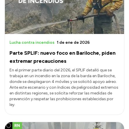
Presupuesto
Boletín Oficial
Compras y licitaciones
Consulta de expedientes
Lucha contra incendios
1 de ene de 2026
Consulta de pago a proveedores
Parte SPLIF: nuevo foco en Bariloche, piden
Convocatorias
extremar precauciones
Intranet
En el primer parte diario del 2026, el SPLIF detalló que se
trabaja en un incendio en la zona de la barda en Bariloche,
Login
donde se desplegaron 4 móviles y se solicitó apoyo aéreo.
Ante este escenario y con índices de peligrosidad extremos
en distintas regiones, se solicita reforzar las medidas de
prevención y respetar las prohibiciones establecidas por
ley.