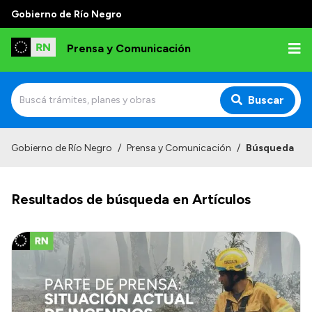
Gobierno de Río Negro
Prensa y Comunicación
Buscar
Inicio
Gobierno de Río Negro
/
Prensa y Comunicación
/
Búsqueda
Institucional
Resultados de búsqueda en Artículos
Autoridades
Referentes de prensa
Archivo de noticias
Transparencia