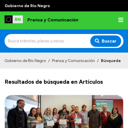
Gobierno de Río Negro
Prensa y Comunicación
Buscar
Inicio
Gobierno de Río Negro
/
Prensa y Comunicación
/
Búsqueda
Institucional
Resultados de búsqueda en Artículos
Autoridades
Referentes de prensa
Archivo de noticias
Transparencia