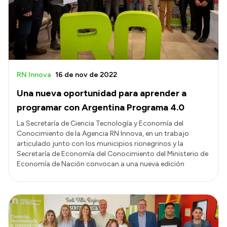
Presupuesto
Boletín Oficial
Compras y licitaciones
Consulta de expedientes
RN Innova
16 de nov de 2022
Consulta de pago a proveedores
Una nueva oportunidad para aprender a
Convocatorias
programar con Argentina Programa 4.0
Intranet
La Secretaría de Ciencia Tecnología y Economía del
Conocimiento de la Agencia RN Innova, en un trabajo
Login
articulado junto con los municipios rionegrinos y la
Secretaría de Economía del Conocimiento del Ministerio de
Economía de Nación convocan a una nueva edición