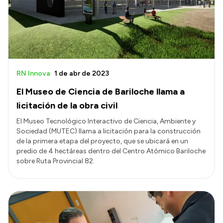
Presupuesto
Boletín Oficial
Compras y licitaciones
Consulta de expedientes
RN Innova
1 de abr de 2023
Consulta de pago a proveedores
El Museo de Ciencia de Bariloche llama a
Convocatorias
licitación de la obra civil
Intranet
El Museo Tecnológico Interactivo de Ciencia, Ambiente y
Sociedad (MUTEC) llama a licitación para la construcción
Login
de la primera etapa del proyecto, que se ubicará en un
predio de 4 hectáreas dentro del Centro Atómico Bariloche
sobre Ruta Provincial 82.