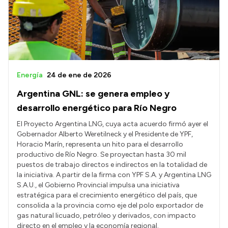
Presupuesto
Boletín Oficial
Compras y licitaciones
Consulta de expedientes
Energía
24 de ene de 2026
Consulta de pago a proveedores
Argentina GNL: se genera empleo y
Convocatorias
desarrollo energético para Río Negro
Intranet
El Proyecto Argentina LNG, cuya acta acuerdo firmó ayer el
Gobernador Alberto Weretilneck y el Presidente de YPF,
Login
Horacio Marín, representa un hito para el desarrollo
productivo de Río Negro. Se proyectan hasta 30 mil
puestos de trabajo directos e indirectos en la totalidad de
la iniciativa. A partir de la firma con YPF S.A. y Argentina LNG
S.A.U., el Gobierno Provincial impulsa una iniciativa
estratégica para el crecimiento energético del país, que
consolida a la provincia como eje del polo exportador de
gas natural licuado, petróleo y derivados, con impacto
directo en el empleo y la economía regional.