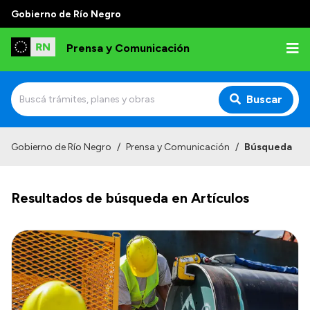
Gobierno de Río Negro
Prensa y Comunicación
Buscar
Inicio
Gobierno de Río Negro
/
Prensa y Comunicación
/
Búsqueda
Institucional
Resultados de búsqueda en Artículos
Autoridades
Referentes de prensa
Archivo de noticias
Transparencia