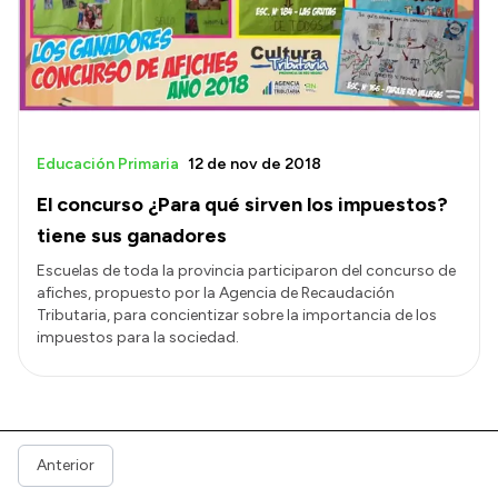
Presupuesto
Boletín Oficial
Compras y licitaciones
Consulta de expedientes
Educación Primaria
12 de nov de 2018
Consulta de pago a proveedores
El concurso ¿Para qué sirven los impuestos?
Convocatorias
tiene sus ganadores
Intranet
Escuelas de toda la provincia participaron del concurso de
afiches, propuesto por la Agencia de Recaudación
Login
Tributaria, para concientizar sobre la importancia de los
impuestos para la sociedad.
Anterior