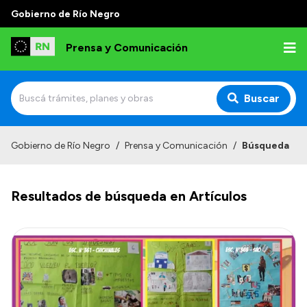
Gobierno de Río Negro
Prensa y Comunicación
Buscar
Inicio
Gobierno de Río Negro
/
Prensa y Comunicación
/
Búsqueda
Institucional
Resultados de búsqueda en Artículos
Autoridades
Referentes de prensa
Archivo de noticias
Transparencia