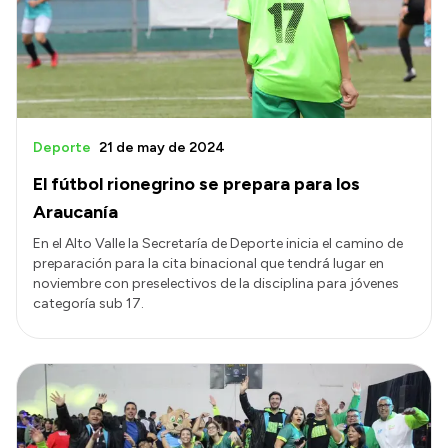
Presupuesto
Boletín Oficial
Compras y licitaciones
Consulta de expedientes
Deporte
21 de may de 2024
Consulta de pago a proveedores
El fútbol rionegrino se prepara para los
Convocatorias
Araucanía
Intranet
En el Alto Valle la Secretaría de Deporte inicia el camino de
preparación para la cita binacional que tendrá lugar en
Login
noviembre con preselectivos de la disciplina para jóvenes
categoría sub 17.