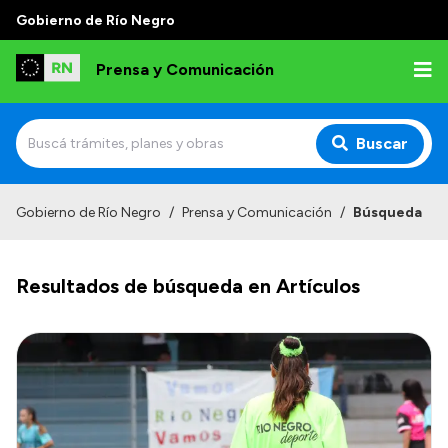
Gobierno de Río Negro
Prensa y Comunicación
Buscar
Inicio
Gobierno de Río Negro
/
Prensa y Comunicación
/
Búsqueda
Institucional
Resultados de búsqueda en Artículos
Autoridades
Referentes de prensa
Archivo de noticias
Transparencia