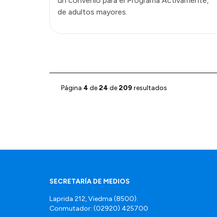
un convenio para el Programa Activamente,
de adultos mayores.
Página
4
de
24
de
209
resultados
SECRETARÍA DE MEDIOS
Laprida 212, Viedma (8500).
Conmutador: (02920) 425700