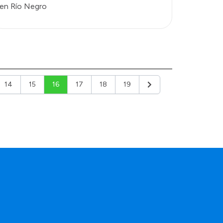
en Río Negro
14
15
16
17
18
19
Siguiente