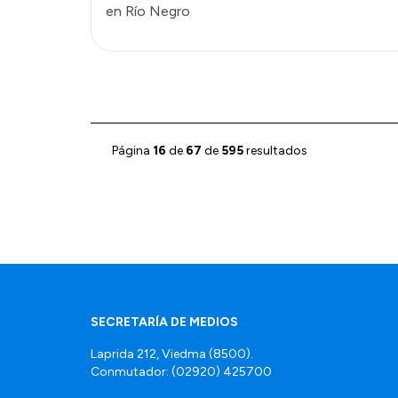
en Río Negro
Página
16
de
67
de
595
resultados
SECRETARÍA DE MEDIOS
Laprida 212, Viedma (8500).
Conmutador: (02920) 425700