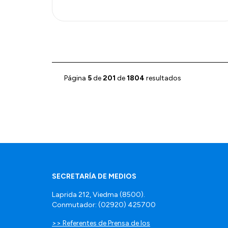
Página
5
de
201
de
1804
resultados
SECRETARÍA DE MEDIOS
Laprida 212, Viedma (8500).
Conmutador: (02920) 425700
>> Referentes de Prensa de los