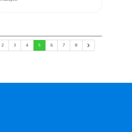
2
3
4
5
6
7
8
ior
Siguiente