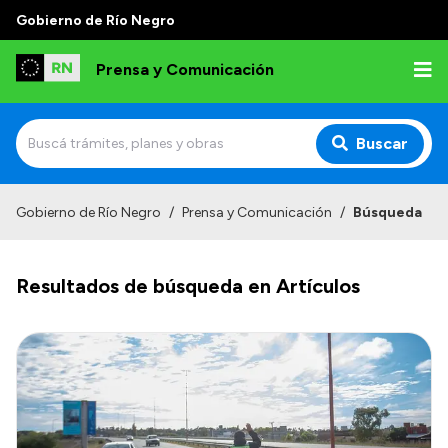
Gobierno de Río Negro
Prensa y Comunicación
Buscar
Inicio
Gobierno de Río Negro
/
Prensa y Comunicación
/
Búsqueda
Institucional
Resultados de búsqueda en Artículos
Autoridades
Referentes de prensa
Archivo de noticias
Transparencia