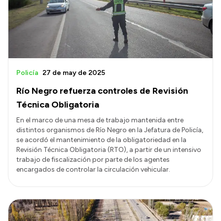
Presupuesto
Boletín Oficial
Compras y licitaciones
Consulta de expedientes
Policía
27 de may de 2025
Consulta de pago a proveedores
Río Negro refuerza controles de Revisión
Convocatorias
Técnica Obligatoria
Intranet
En el marco de una mesa de trabajo mantenida entre
distintos organismos de Río Negro en la Jefatura de Policía,
Login
se acordó el mantenimiento de la obligatoriedad en la
Revisión Técnica Obligatoria (RTO), a partir de un intensivo
trabajo de fiscalización por parte de los agentes
encargados de controlar la circulación vehicular.