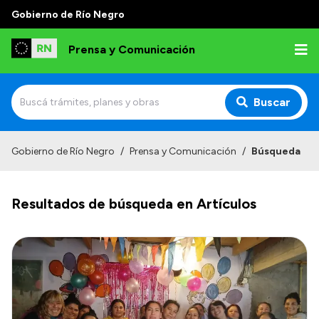
Gobierno de Río Negro
Prensa y Comunicación
Buscar
Inicio
Gobierno de Río Negro
/
Prensa y Comunicación
/
Búsqueda
Institucional
Resultados de búsqueda en Artículos
Autoridades
Referentes de prensa
Archivo de noticias
Transparencia