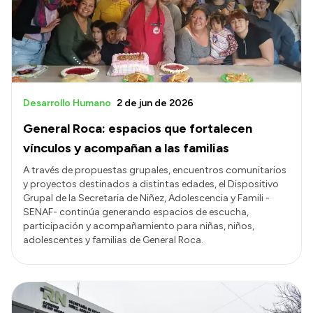
Presupuesto
Boletín Oficial
Compras y licitaciones
Consulta de expedientes
Desarrollo Humano
2 de jun de 2026
Consulta de pago a proveedores
General Roca: espacios que fortalecen
Convocatorias
vínculos y acompañan a las familias
Intranet
A través de propuestas grupales, encuentros comunitarios
y proyectos destinados a distintas edades, el Dispositivo
Login
Grupal de la Secretaria de Niñez, Adolescencia y Famili -
SENAF- continúa generando espacios de escucha,
participación y acompañamiento para niñas, niños,
adolescentes y familias de General Roca.