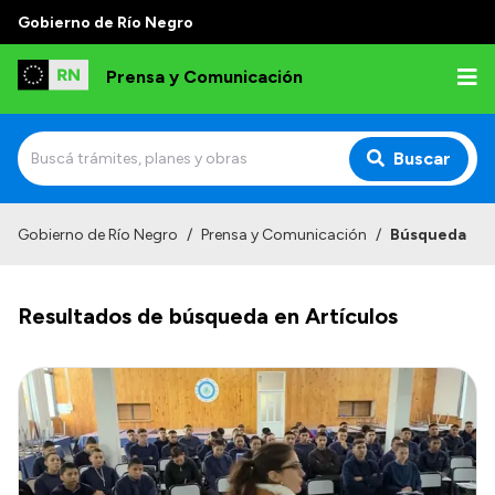
Gobierno de Río Negro
Prensa y Comunicación
Buscar
Inicio
Gobierno de Río Negro
/
Prensa y Comunicación
/
Búsqueda
Institucional
Resultados de búsqueda en Artículos
Autoridades
Referentes de prensa
Archivo de noticias
Transparencia