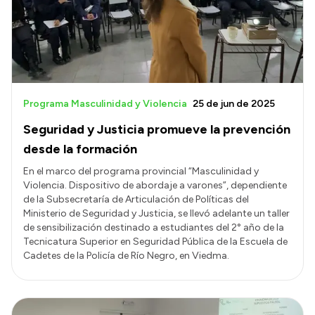
Presupuesto
Boletín Oficial
Compras y licitaciones
Consulta de expedientes
Programa Masculinidad y Violencia
25 de jun de 2025
Consulta de pago a proveedores
Seguridad y Justicia promueve la prevención
Convocatorias
desde la formación
Intranet
En el marco del programa provincial “Masculinidad y
Violencia. Dispositivo de abordaje a varones”, dependiente
Login
de la Subsecretaría de Articulación de Políticas del
Ministerio de Seguridad y Justicia, se llevó adelante un taller
de sensibilización destinado a estudiantes del 2° año de la
Tecnicatura Superior en Seguridad Pública de la Escuela de
Cadetes de la Policía de Río Negro, en Viedma.