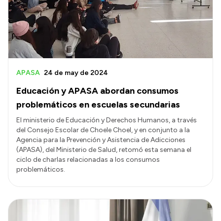
Presupuesto
Boletín Oficial
Compras y licitaciones
Consulta de expedientes
APASA
24 de may de 2024
Consulta de pago a proveedores
Educación y APASA abordan consumos
Convocatorias
problemáticos en escuelas secundarias
Intranet
El ministerio de Educación y Derechos Humanos, a través
del Consejo Escolar de Choele Choel, y en conjunto a la
Login
Agencia para la Prevención y Asistencia de Adicciones
(APASA), del Ministerio de Salud, retomó esta semana el
ciclo de charlas relacionadas a los consumos
problemáticos.