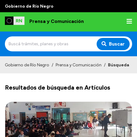
Gobierno de Río Negro
Prensa y Comunicación
Buscar
Inicio
Gobierno de Río Negro
/
Prensa y Comunicación
/
Búsqueda
Institucional
Resultados de búsqueda en Artículos
Autoridades
Referentes de prensa
Archivo de noticias
Transparencia