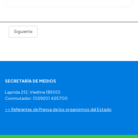
Siguiente
SECRETARÍA DE MEDIOS
Laprida 212, Viedma (8500).
Conmutador: (02920) 425700
>> Referentes de Prensa de los organismos del Estado