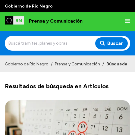
Gobierno de Río Negro
Prensa y Comunicación
Buscar
Inicio
Gobierno de Río Negro
/
Prensa y Comunicación
/
Búsqueda
Institucional
Resultados de búsqueda en Artículos
Autoridades
Referentes de prensa
Archivo de noticias
Transparencia