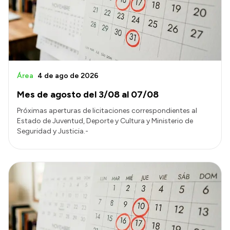
Presupuesto
Boletín Oficial
Compras y licitaciones
Consulta de expedientes
Área
4 de ago de 2026
Consulta de pago a proveedores
Mes de agosto del 3/08 al 07/08
Convocatorias
Próximas aperturas de licitaciones correspondientes al
Intranet
Estado de Juventud, Deporte y Cultura y Ministerio de
Seguridad y Justicia.-
Login