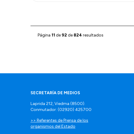
Página
11
de
92
de
824
resultados
SECRETARÍA DE MEDIOS
Laprida 212, Viedma (8500).
Conmutador: (02920) 425700
>> Referentes de Prensa de los
organismos del Estado