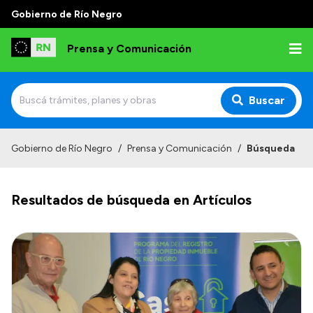
Gobierno de Río Negro
Prensa y Comunicación
Buscar
Inicio
Gobierno de Río Negro
/
Prensa y Comunicación
/
Búsqueda
Institucional
Resultados de búsqueda en Artículos
Autoridades
Referentes de prensa
Archivo de noticias
Transparencia