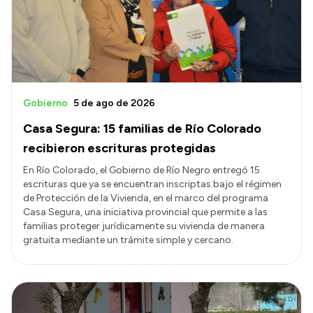
Presupuesto
Boletín Oficial
Compras y licitaciones
Consulta de expedientes
Gobierno
5 de ago de 2026
Consulta de pago a proveedores
Casa Segura: 15 familias de Río Colorado
Convocatorias
recibieron escrituras protegidas
Intranet
En Río Colorado, el Gobierno de Río Negro entregó 15
escrituras que ya se encuentran inscriptas bajo el régimen
Login
de Protección de la Vivienda, en el marco del programa
Casa Segura, una iniciativa provincial que permite a las
familias proteger jurídicamente su vivienda de manera
gratuita mediante un trámite simple y cercano.