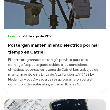
Presupuesto
Boletín Oficial
Compras y licitaciones
Consulta de expedientes
Energía
29 de ago de 2025
Consulta de pago a proveedores
Postergan mantenimiento eléctrico por mal
Convocatorias
tiempo en Catriel
Intranet
El corte programado de energía previsto para este
domingo fue postergado debido a las condiciones
Login
climáticas adversas en la zona de Catriel. Los trabajos de
mantenimiento en la Línea de Alta Tensión (LAT) 132 kV
Medanito – Los Divisaderos se reprogramaron para el
domingo 7 de septiembre, entre las 10 y las 16.