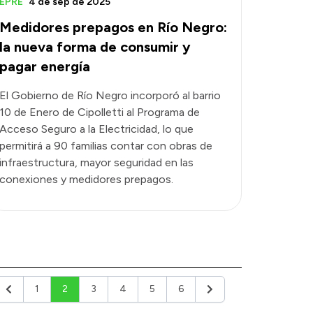
EPRE
4 de sep de 2025
Medidores prepagos en Río Negro:
la nueva forma de consumir y
pagar energía
El Gobierno de Río Negro incorporó al barrio
10 de Enero de Cipolletti al Programa de
Acceso Seguro a la Electricidad, lo que
permitirá a 90 familias contar con obras de
infraestructura, mayor seguridad en las
conexiones y medidores prepagos.
1
2
3
4
5
6
Anterior
Siguiente