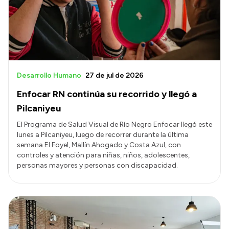
Presupuesto
Boletín Oficial
Compras y licitaciones
Consulta de expedientes
Desarrollo Humano
27 de jul de 2026
Consulta de pago a proveedores
Enfocar RN continúa su recorrido y llegó a
Convocatorias
Pilcaniyeu
Intranet
El Programa de Salud Visual de Río Negro Enfocar llegó este
lunes a Pilcaniyeu, luego de recorrer durante la última
Login
semana El Foyel, Mallín Ahogado y Costa Azul, con
controles y atención para niñas, niños, adolescentes,
personas mayores y personas con discapacidad.