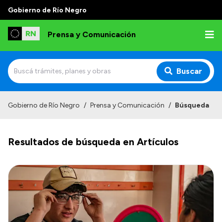
Gobierno de Río Negro
Prensa y Comunicación
Buscar
Inicio
Gobierno de Río Negro
/
Prensa y Comunicación
/
Búsqueda
Institucional
Resultados de búsqueda en Artículos
Autoridades
Referentes de prensa
Archivo de noticias
Transparencia