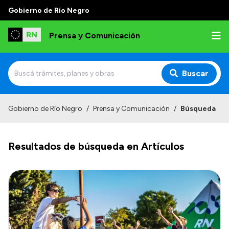
Gobierno de Río Negro
Prensa y Comunicación
Buscar
Inicio
Gobierno de Río Negro
/
Prensa y Comunicación
/
Búsqueda
Institucional
Resultados de búsqueda en Artículos
Autoridades
Referentes de prensa
Archivo de noticias
Transparencia