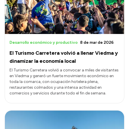
Presupuesto
Boletín Oficial
Compras y licitaciones
Consulta de expedientes
Desarrollo económico y productivo
8 de mar de 2026
Consulta de pago a proveedores
El Turismo Carretera volvió a llenar Viedma y
Convocatorias
dinamizar la economía local
Intranet
El Turismo Carretera volvió a convocar a miles de visitantes
en Viedma y generó un fuerte movimiento económico en
Login
toda la comarca, con ocupación hotelera plena,
restaurantes colmados y una intensa actividad en
comercios y servicios durante todo el fin de semana.