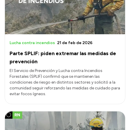
Presupuesto
Boletín Oficial
Compras y licitaciones
Consulta de expedientes
Lucha contra incendios
21 de feb de 2026
Consulta de pago a proveedores
Parte SPLIF: piden extremar las medidas de
Convocatorias
prevención
Intranet
El Servicio de Prevención y Lucha contra Incendios
Forestales (SPLIF) confirmó que se mantienen las
Login
condiciones de riesgo en distintos sectores y solicitó a la
comunidad seguir reforzando las medidas de cuidado para
evitar focos ígneos.