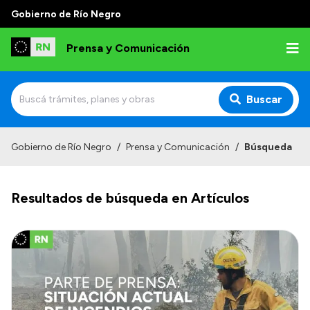
Gobierno de Río Negro
Prensa y Comunicación
Buscar
Inicio
Gobierno de Río Negro
/
Prensa y Comunicación
/
Búsqueda
Institucional
Resultados de búsqueda en Artículos
Autoridades
Referentes de prensa
Archivo de noticias
Transparencia