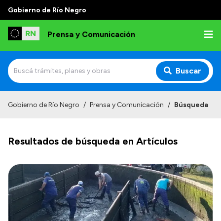
Gobierno de Río Negro
Prensa y Comunicación
Buscar
Inicio
Gobierno de Río Negro
/
Prensa y Comunicación
/
Búsqueda
Institucional
Resultados de búsqueda en Artículos
Autoridades
Referentes de prensa
Archivo de noticias
Transparencia