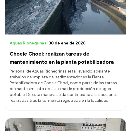
Presupuesto
Boletín Oficial
Compras y licitaciones
Consulta de expedientes
Aguas Rionegrinas
30 de ene de 2026
Consulta de pago a proveedores
Choele Choel: realizan tareas de
Convocatorias
mantenimiento en la planta potabilizadora
Intranet
Personal de Aguas Rionegrinas está llevando adelante
trabajos de limpieza del sedimentador en la Planta
Login
Potabilizadora de Choele Choel, como parte de las tareas
de mantenimiento del sistema de producción de agua
potable. De esta manera se da continuidad a las acciones
realizadas tras la tormenta registrada en la localidad.