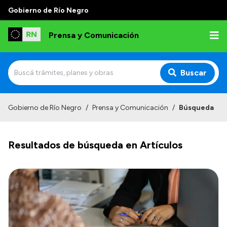
Gobierno de Río Negro
Prensa y Comunicación
Buscar
Inicio
Gobierno de Río Negro
/
Prensa y Comunicación
/
Búsqueda
Institucional
Resultados de búsqueda en Artículos
Autoridades
Referentes de prensa
Archivo de noticias
Transparencia