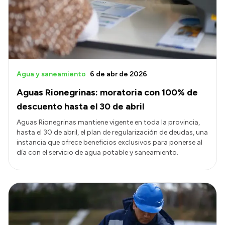
Presupuesto
Boletín Oficial
Compras y licitaciones
Consulta de expedientes
Agua y saneamiento
6 de abr de 2026
Consulta de pago a proveedores
Aguas Rionegrinas: moratoria con 100% de
Convocatorias
descuento hasta el 30 de abril
Intranet
Aguas Rionegrinas mantiene vigente en toda la provincia,
hasta el 30 de abril, el plan de regularización de deudas, una
Login
instancia que ofrece beneficios exclusivos para ponerse al
día con el servicio de agua potable y saneamiento.