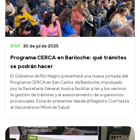
Presupuesto
Boletín Oficial
Compras y licitaciones
Consulta de expedientes
IPAP
30 de jul de 2025
Consulta de pago a proveedores
Programa CERCA en Bariloche: qué trámites
Convocatorias
se podrán hacer
Intranet
El Gobierno de Río Negro presentará una nueva jornada del
Programa CERCA en San Carlos de Bariloche, impulsado
Login
por la Secretaría General, busca facilitar a las y los vecinos
la gestión de trámites y el asesoramiento de organismos
provinciales. Estarán presentes desde el Registro Civil hasta
el Vacunatorio Móvil de Salud.