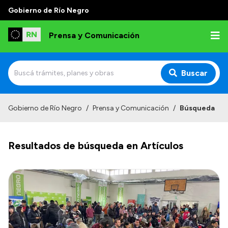
Gobierno de Río Negro
Prensa y Comunicación
Buscar
Inicio
Gobierno de Río Negro
/
Prensa y Comunicación
/
Búsqueda
Institucional
Resultados de búsqueda en Artículos
Autoridades
Referentes de prensa
Archivo de noticias
Transparencia